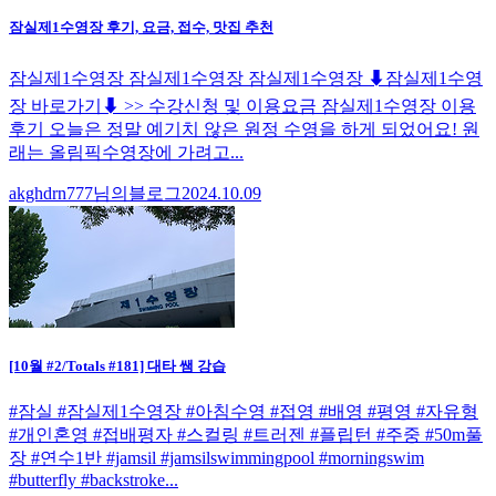
잠실제1수영장 후기, 요금, 접수, 맛집 추천
잠실제1수영장 잠실제1수영장 잠실제1수영장 ⬇잠실제1수영
장 바로가기⬇ >> 수강신청 및 이용요금 잠실제1수영장 이용
후기 오늘은 정말 예기치 않은 원정 수영을 하게 되었어요! 원
래는 올림픽수영장에 가려고...
akghdrn777님의블로그
2024.10.09
[10월 #2/Totals #181] 대타 쌤 강습
#잠실 #잠실제1수영장 #아침수영 #접영 #배영 #평영 #자유형
#개인혼영 #접배평자 #스컬링 #트러젠 #플립턴 #주중 #50m풀
장 #연수1반 #jamsil #jamsilswimmingpool #morningswim
#butterfly #backstroke...