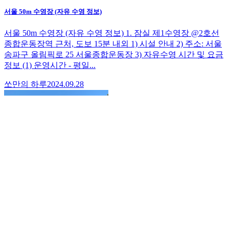
서울 50m 수영장 (자유 수영 정보)
서울 50m 수영장 (자유 수영 정보) 1. 잠실 제1수영장 @2호선
종합운동장역 근처, 도보 15분 내외 1) 시설 안내 2) 주소: 서울
송파구 올림픽로 25 서울종합운동장 3) 자유수영 시간 및 요금
정보 (1) 운영시간 - 평일...
쏘만의 하루
2024.09.28
[9월 #14/Totals #176] 수구의 날 강습은 빡시게
#잠실 #잠실제1수영장 #아침수영 #접영 #배영 #평영 #자유형
#개인혼영 #접배평자 #스컬링 #트러젠 #플립턴 #주중 #5m다
이빙풀 #연수1반 #jamsil #jamsilswimmingpool #morningswim
#butterfly #backstroke...