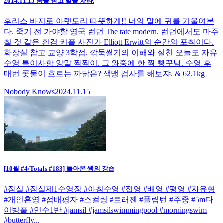
2014.11.15 숨을 참고 발을 차라.
후리스 바지로 아랫도리 따뜻하게!! 너의 말에 귀를 기울여본
다. 죽기 전 가야할 영국 런던 The tate modern. 런던에서도 마주
칠 것 같은 흰검 커플 사진가 Elliott Erwitt의 순간의 포착이다.
화장실 참고 교양 3학점. 깎둑썰기의 이해와 실천 오늘도 자유
수영 특이사항 양말 짝짝이. 그 와중에 한 짝 빵꾸남. 수영 후
매번 콧물이 흐르는 까닭은? 색맹 검사를 해보쟈. & 62.1kg
Nobody Knows
2024.11.15
[10월 #4/Totals #183] 돌아온 쌤의 강습
#잠실 #잠실제1수영장 #아침수영 #접영 #배영 #평영 #자유형
#개인혼영 #접배평자 #스컬링 #트러젠 #플립턴 #주중 #5m다
이빙풀 #연수1반 #jamsil #jamsilswimmingpool #morningswim
#butterfly...