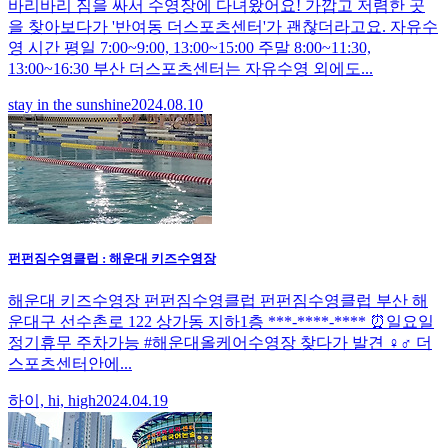
바리바리 짐을 싸서 수영장에 다녀왔어요! 가깝고 저렴한 곳
을 찾아보다가 '반여동 더스포츠센터'가 괜찮더라고요. 자유수
영 시간 평일 7:00~9:00, 13:00~15:00 주말 8:00~11:30,
13:00~16:30 부산 더스포츠센터는 자유수영 외에도...
stay in the sunshine
2024.08.10
펀펀짐수영클럽 : 해운대 키즈수영장
해운대 키즈수영장 펀펀짐수영클럽 펀펀짐수영클럽 부산 해
운대구 선수촌로 122 상가동 지하1층 ***-****-**** ⏰️일요일
정기휴무 주차가능 #해운대올케어수영장 찾다가 발견 ♀️♂️ 더
스포츠센터안에...
하이, hi, high
2024.04.19