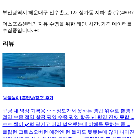
부산광역시 해운대구 선수촌로 122 상가동 지하1층
(우)
48037
더스포츠센터
의 자유 수영을 위한 레인, 시간, 가격 데이터를
수집중입니다. 👀
리뷰
[사물놀이] 훈련벙(정모) 후기
구냥 내 영상 기록용 ~~~ 정모가서 못하는 영법 위주로 촬영 !
접영 수중 접영 항공 평영 수중 평영 항공 난 평영 진짜 못함....
ㅋㅋ 쌤이 ✔️턱 당기고 머리 넣으랬는데 이해를 못하는 중....
플립턴 크로스오버턴 예전엔 턴 돌지도 못했는데 많이 나아진