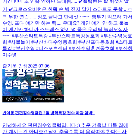
거긴 한데 또 연습 안하면 도태됨..... ✔️플립턴은 팔 휘젓지말
기 ✔️크로스오버턴은 한쪽 손 벽 짚지 말기 스타트도 못함 .. ㅋ
ㅋ 무한 연습 ..... 정모 끝나고 단체샷 ~~~~ 햄부기 먹으러 가서
수영, 프다 얘기만 하는 팀.... 우때요? 개인 얘기 안 하고 물놀
이 얘기만 하니까 스트레스 없이 넘 좋은 우리팀 놀러오십사
~~~ #부산스타트특강 #부산스타트특강동호회 #부산수영동호
회 #사물놀이 #부산바다수영동호회 #부산프다동호회 #스타트
특강 #부산수영 #더스포츠센터 #부산수영훈련동호회 #부산취
미수영
즐거운 인생
2025.07.06
반여동 펀펀짐수영클럽 2월 방학특강 접수 마감 임박!!
안녕하세요 펀펀짐수영클럽입니다 :) 추운 겨울날 다들 집에
만 계시는건 아니죠?! 날이 추울수록 더 움직여야 한다는 사