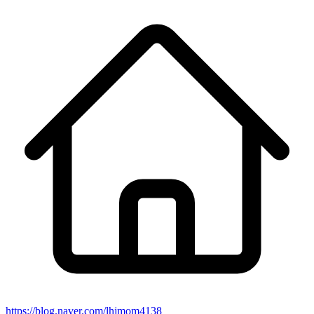
https://blog.naver.com/lhjmom4138