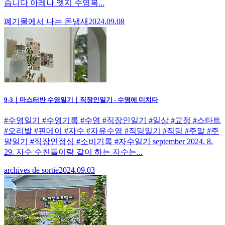
습니다 아레나 엣지 수영복...
폐기물에서 나는 돈냄새
2024.09.08
9-3｜마스터반 수영일기｜직장인일기 - 수영에 미치다
#수영일기 #수영기록 #수영 #직장인일기 #일상 #교정 #스타트
#오리발 #핀데이 #자수 #자유수영 #직딩일기 #직딩 #주말 #주
말일기 #직장인점심 #소비기록 #자수일기 september 2024. 8.
29. 자수 수친들이랑 같이 하는 자수는...
archives de sortie
2024.09.03