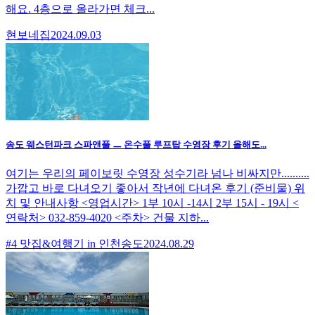
해요. 4층으로 올라가면 체크...
현보네집
2024.09.03
송도 웨스턴파크 스파앤풀 ㅡ 온수풀 루프탑 수영장 후기 올해도...
여기는 우리의 페이보릿 수영장 성수기라 넘나 비싸지만..........
가깝고 바로 다녀오기 좋아서 작년에 다녀온 후기 (준비물) 위
치 및 안내사항 <영업시간> 1부 10시 -14시 2부 15시 - 19시 <
연락처> 032-859-4020 <주차> 건물 지하...
#4 맛집&여행기 in 인천송도
2024.08.29