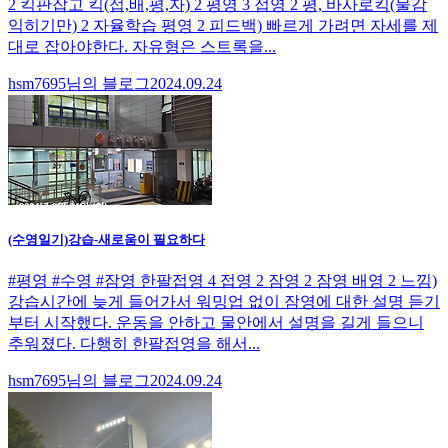
2 킥판잡고 킥(접,배,평,자) 2 평영 3 접영 2 평, 바사로킥(물감
익히기만) 2 자율학습 평영 2 피드백) 빠르게 가려면 자세를 제
대로 잡아야한다. 자유형은 스트록을...
hsm7695님의 블로그
2024.09.24
(수영일기)강습-새로움이 필요하다
#평영 #수영 #잠영 한팔접영 4 접영 2 잠영 2 잠영 배영 2 느낌)
강습시간에 늦게 들어가서 워밍업 없이 잠영에 대한 설명 듣기
부터 시작했다. 운동을 안하고 물안에서 설명을 길게 들으니
추워졌다. 다행히 한팔접영을 해서...
hsm7695님의 블로그
2024.09.24