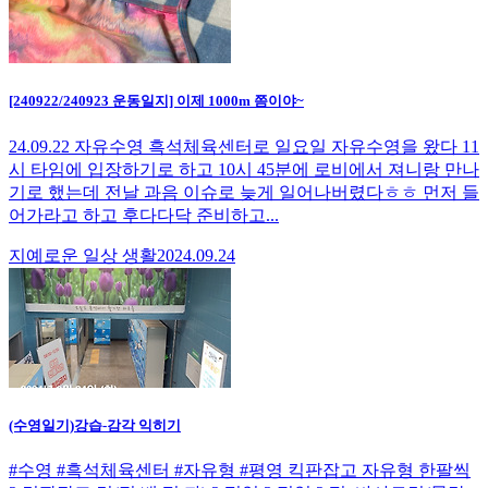
[240922/240923 운동일지] 이제 1000m 쯤이야~
24.09.22 자유수영 흑석체육센터로 일요일 자유수영을 왔다 11
시 타임에 입장하기로 하고 10시 45분에 로비에서 져니랑 만나
기로 했는데 전날 과음 이슈로 늦게 일어나버렸다ㅎㅎ 먼저 들
어가라고 하고 후다다닥 준비하고...
지예로운 일상 생활
2024.09.24
(수영일기)강습-감각 익히기
#수영 #흑석체육센터 #자유형 #평영 킥판잡고 자유형 한팔씩