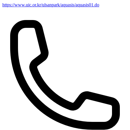
https://www.uic.or.kr/ulsanpark/aquasis/aquasis01.do