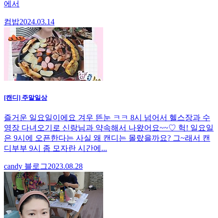
에서
컴밥
2024.03.14
[캔디] 주말일상
즐거운 일요일이에요 겨우 뜬눈 ㅋㅋ 8시 넘어서 헬스장과 수
영장 다녀오기로 신랑님과 약속해서 나왔어요~~♡ 헉! 일요일
은 9시에 오픈한다는 사실 왜 캔디는 몰랐을까요? 그~래서 캔
디부부 9시 좀 모자란 시간에...
candy 블로그
2023.08.28