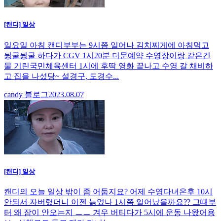
[캔디] 일상
일요일 아침 캔디부부는 9시쯤 일어나 김치찌게에 아침먹고
뒹굴뒹굴 하다가 CGV 1시20분 더문예약 수영장이랑 같은건
물 기린국민체육센터 1시에 후딱 영화 끝나고 수영 갈 채비하
고 집을 나섰당~ 설경구, 도경수...
candy 블로그
2023.08.07
[캔디] 일상
캔디의 오늘 일상 밖이 좀 어둡지요? 어제 수영다녀온후 10시
안되서 자버렸더니 이젠 늙었나 1시쯤 일어났을까요?? 그때부
터 왜 잠이 안오는지 ㅡㅡ 겨우 버티다가 5시에 운동 나왔어용