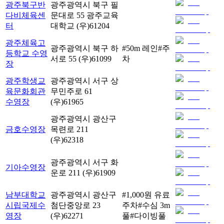
광주북구반
광주광역시 북구 필
다비체육센
문대로 55 광주교육
터
대학교
(우)
61204
광주체육고
광주광역시 북구 하
#
50m 레인
#
주
등학교 수영
서로 55
(우)
61099
차
장
광주학생교
광주광역시 서구 상
육문화회관
무민주로 61
수영장
(우)
61965
광주광역시 광산구
금호수영장
목련로 211
(우)
62318
광주광역시 서구 화
기아수영장
운로 211
(우)
61909
남부대학교
광주광역시 광산구
#
1,000원 유료
시립국제수
첨단중앙로 23
주차
#
수심 3m
영장
(우)
62271
풀
#
다이빙풀